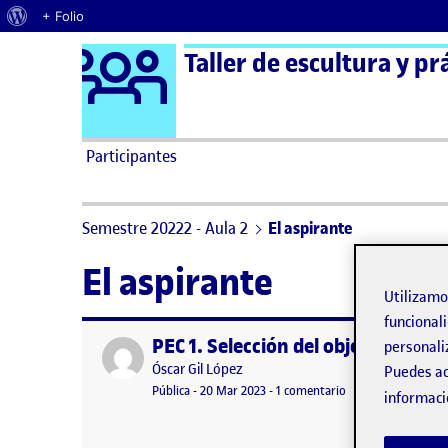
Acerca de WordPress
+ Folio
Logo Ágora
Taller de escultura y pr
Saltar al contenido
Participantes
Semestre 20222 - Aula 2
El aspirante
El aspirante
Utilizam
funcionali
PEC 1. Selección del objeto.
Publicado por
personali
Publicado por
Óscar Gil López
Puedes ac
Visibilidad:
Fecha de publicación
en PEC 1. Selección 
Pública
-
20 Mar 2023
-
1 comentario
informaci