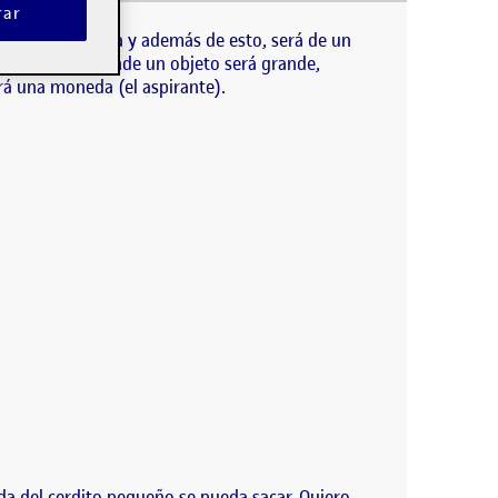
moneda y además de esto, será de un material que no
rar
quepa una moneda y además de esto, será de un
d dicotómica donde un objeto será grande,
abrá una moneda (el aspirante).
da del cerdito pequeño se pueda sacar. Quiero