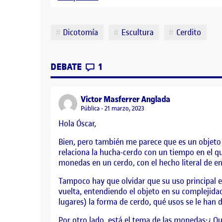
Etiquetas
Dicotomía
Escultura
Cerdito
CONTRIBUTIONS
EN PEC 1. SELECCIÓN DEL OBJE
DEBATE
1
says:
Victor Masferrer Anglada
Visibilidad:
Pública
21 marzo, 2023
Hola Óscar,
Bien, pero también me parece que es un objeto
relaciona la hucha-cerdo con un tiempo en el qu
monedas en un cerdo, con el hecho literal de 
Tampoco hay que olvidar que su uso principal es
vuelta, entendiendo el objeto en su complejid
lugares) la forma de cerdo, qué usos se le han 
Por otro lado, está el tema de las monedas:¿ Q