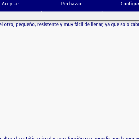
a hucha de cerdito, donde jugaré con el tamaño hasta que solo quepa una 
Aceptar
Rechazar
Configu
indestructible. Me…
a hucha de cerdito, donde jugaré con el tamaño hasta que solo 
ucha que es casi indestructible. Me gusta pensar en esta realida
y el otro, pequeño, resistente y muy fácil de llenar, ya que solo c
altere la estética visual y cuya función sea impedir que la mone