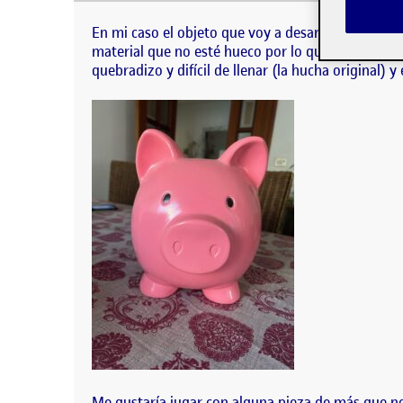
En mi caso el objeto que voy a desarrollar es un
esté hueco por lo que hará una hucha que es casi 
En mi caso el objeto que voy a desarrollar es un
material que no esté hueco por lo que hará una h
quebradizo y difícil de llenar (la hucha original) 
Me gustaría jugar con alguna pieza de más que no 