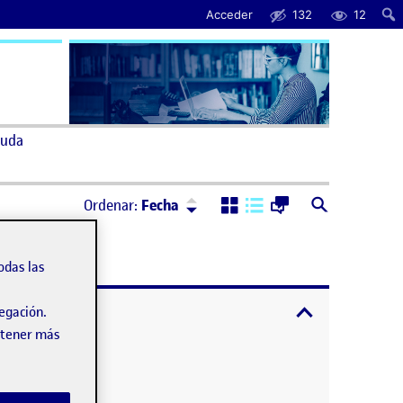
Acceder
132
12
uda
Ordenar:
Descendente
Ordenar:
Fecha
odas las
expandir / cont
vegación.
obtener más