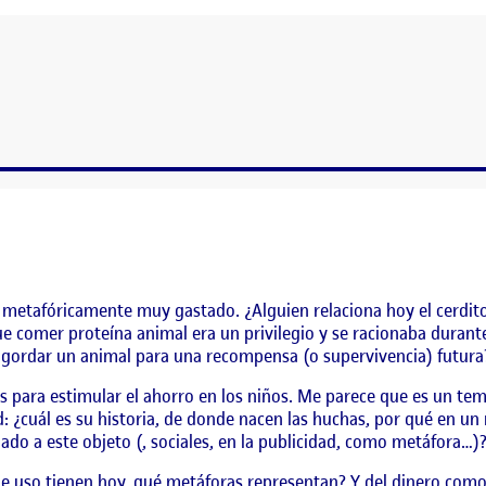
TO.
 metafóricamente muy gastado. ¿Alguien relaciona hoy el cerdit
e comer proteína animal era un privilegio y se racionaba durante
engordar un animal para una recompensa (o supervivencia) futura
 para estimular el ahorro en los niños. Me parece que es un tema
ad: ¿cuál es su historia, de donde nacen las huchas, por qué en
dado a este objeto (, sociales, en la publicidad, como metáfora…)
ue uso tienen hoy, qué metáforas representan? Y del dinero como