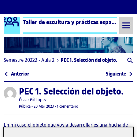
Logo Ágora
Taller de escultura y prácticas espaciales aula 2
Saltar al contenido
Semestre 20222 - Aula 2
PEC 1. Selección del objeto.
Navegación de entradas
: ¡Bienvenidos y bienvenidas!
: PE
Anterior
Siguiente
PEC 1. Selección del objeto.
Publicado por
Publicado por
Óscar Gil López
Visibilidad:
Fecha de publicación
en PEC 1. Selección del objeto.
Pública
-
20 Mar 2023
-
1 comentario
En mi caso el objeto que voy a desarrollar es una hucha de
cerdito, donde jugaré con el tamaño hasta que solo quepa