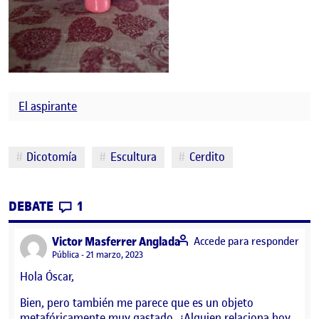
El aspirante
Etiquetas
Dicotomía
Escultura
Cerdito
CONTRIBUTIONS
EN PEC 1. SELECCIÓN DEL OBJETO.
DEBATE
1
says:
Victor Masferrer Anglada
Accede para responder
Visibilidad:
Pública
21 marzo, 2023
Hola Óscar,
Bien, pero también me parece que es un objeto
metafóricamente muy gastado. ¿Alguien relaciona hoy