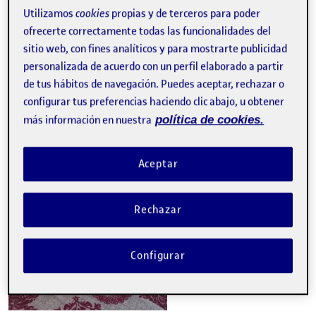
una moneda y además de esto, será de un material que no
Utilizamos
cookies
propias y de terceros para poder
esté hueco por lo que hará una hucha que es casi
indestructible. Me gusta pensar en esta realidad dicotómica
ofrecerte correctamente todas las funcionalidades del
donde un objeto será grande, quebradizo y difícil de llenar
sitio web, con fines analíticos y para mostrarte publicidad
(la hucha original) y el otro, pequeño, resistente y muy fácil
personalizada de acuerdo con un perfil elaborado a partir
de llenar, ya que solo cabrá una moneda (el aspirante).
de tus hábitos de navegación. Puedes aceptar, rechazar o
configurar tus preferencias haciendo clic abajo, u obtener
más información en nuestra
política de cookies.
Aceptar
Rechazar
Configurar