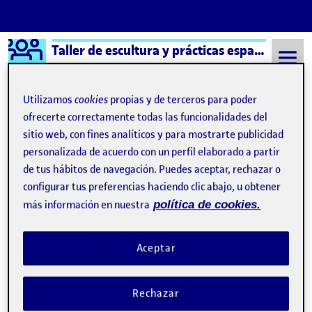
Logo Ágora
Taller de escultura y prácticas espaciales aula 2
Saltar al contenido
Utilizamos
cookies
propias y de terceros para poder
ofrecerte correctamente todas las funcionalidades del
sitio web, con fines analíticos y para mostrarte publicidad
Semestre 20222 - Aula 2
El aspirante
personalizada de acuerdo con un perfil elaborado a partir
El aspirante
de tus hábitos de navegación. Puedes aceptar, rechazar o
configurar tus preferencias haciendo clic abajo, u obtener
más información en nuestra
política de cookies.
PEC 1. Selección del objeto.
Publicado por
Publicado por
Óscar Gil López
Visibilidad:
Fecha de publicación
en PEC 1. Selección del objeto.
Pública
-
20 Mar 2023
-
1 comentario
Aceptar
Rechazar