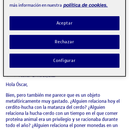
más información en nuestra
política de cookies.
Aceptar
PEC 1. Selección del objeto.
Publicado por
Publicado por
Óscar Gil López
Visibilidad:
Fecha de publicación
en PEC 1. Selección del objeto.
Pública
-
20 Mar 2023
-
1 comentario
Rechazar
CONTRIBUTIONS
EN PEC 1. SELECCIÓN DEL OBJETO.
DEBATE
1
Configurar
says:
Victor Masferrer Anglada
Accede para responder
Visibilidad:
Pública
21 marzo, 2023
Hola Óscar,
Bien, pero también me parece que es un objeto
metafóricamente muy gastado. ¿Alguien relaciona hoy el
cerdito-hucha con la matanza del cerdo? ¿Alguien
relaciona la hucha-cerdo con un tiempo en el que comer
proteína animal era un privilegio y se racionaba durante
todo el año? ¿Alguien relaciona el poner monedas en un