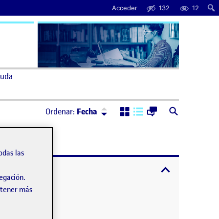
Acceder
132
12
uda
Ordenar:
Descendente
Ordenar:
Fecha
odas las
expandir / cont
vegación.
obtener más