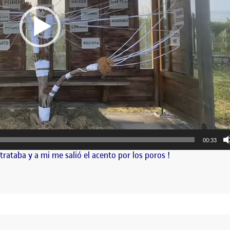
00:33
rataba y a mi me salió el acento por los poros !