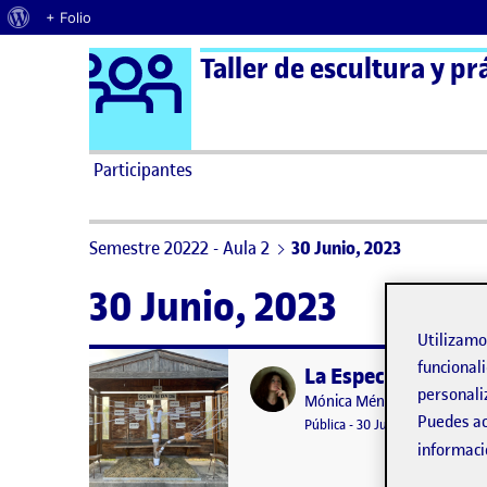
Acerca de WordPress
+ Folio
Logo Ágora
Taller de escultura y pr
Saltar al contenido
Participantes
Semestre 20222 - Aula 2
30 Junio, 2023
30 Junio, 2023
Utilizam
funcionali
La Específica: CO
Publicado por
personali
Publicado por
Mónica Méndez González
Puedes ac
Visibilidad:
Fecha de publicación
1 julio, 20
Pública
-
30 Jun 2023
-
comenta
informaci