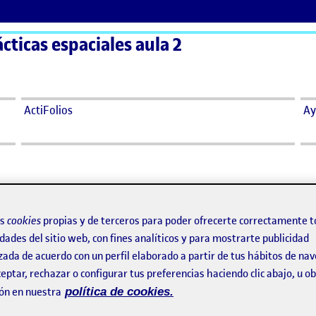
ácticas espaciales aula 2
ActiFolios
Ay
os
cookies
propias y de terceros para poder ofrecerte correctamente t
dades del sitio web, con fines analíticos y para mostrarte publicidad
MUNIDADE.
zada de acuerdo con un perfil elaborado a partir de tus hábitos de na
eptar, rechazar o configurar tus preferencias haciendo clic abajo, u 
23 2:33 pm
en La Específica: COMUNIDADE.
rio
ón en nuestra
política de cookies.