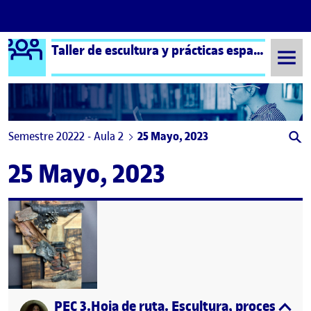
Logo Ágora
Taller de escultura y prácticas espaciales aula 2
Saltar al contenido
Semestre 20222 - Aula 2
25 Mayo, 2023
25 Mayo, 2023
PEC 3.Hoja de ruta. Escultura, procesos e i
Publicado por
expa