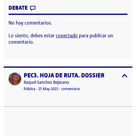
CONTRIBUTION
0
EN PEC 3.HOJA DE RUTA. ESCULTURA, PR
DEBATE
No hay comentarios.
Lo siento, debes estar
conectado
para publicar un
comentario.
PEC3. HOJA DE RUTA. DOSSIER
Publicado por
expa
Publicado por
Raquel Sanchez Bejarano
Visibilidad:
Fecha de publicación
9 junio, 2023 5:35 pm
en PEC3. HOJA DE RUTA. DOSSIER
Pública
-
25 May 2023
-
comentario