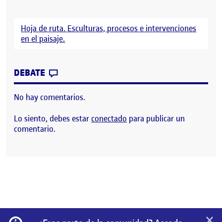
Hoja de ruta. Esculturas, procesos e intervenciones
en el paisaje.
CONTRIBUTION
0
EN PEC3. HOJA DE RUTA. DOSSIER
DEBATE
No hay comentarios.
Lo siento, debes estar
conectado
para publicar un
comentario.
×
Información