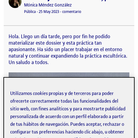
Publicado por
Mónica Méndez González
Visibilidad:
Fecha de publicación
4 junio, 2023 12:34 pm
en PEC 3.Hoja de ruta. Escultura, p
Pública
-
25 May 2023
-
comentario
Hola. Llego un día tarde, pero por fin he podido
materializar este dossier y esta práctica tan
apasionante. Ha sido un placer trabajar en el entorno
natural y continuar expandiendo la práctica escultórica.
Un saludo a todos.
Utilizamos
cookies
propias y de terceros para poder
ofrecerte correctamente todas las funcionalidades del
sitio web, con fines analíticos y para mostrarte publicidad
personalizada de acuerdo con un perfil elaborado a partir
de tus hábitos de navegación. Puedes aceptar, rechazar o
configurar tus preferencias haciendo clic abajo, u obtener