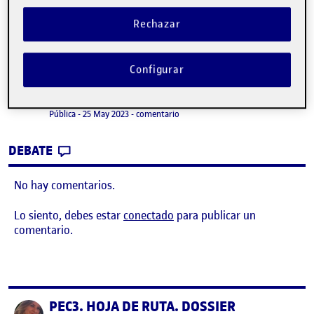
Rechazar
PEC 3.Hoja de ruta. Escultura, procesos e
Publicado por
Configurar
intervención en el paisaje.
Publicado por
Mónica Méndez González
Visibilidad:
Fecha de publicación
4 junio, 2023 12:34 pm
en PEC 3.Hoja de ruta. Escultura, pro
Pública
-
25 May 2023
-
comentario
CONTRIBUTION
0
EN PEC 3.HOJA DE RUTA. ESCULTURA, PRO
DEBATE
No hay comentarios.
Lo siento, debes estar
conectado
para publicar un
comentario.
PEC3. HOJA DE RUTA. DOSSIER
Publicado por