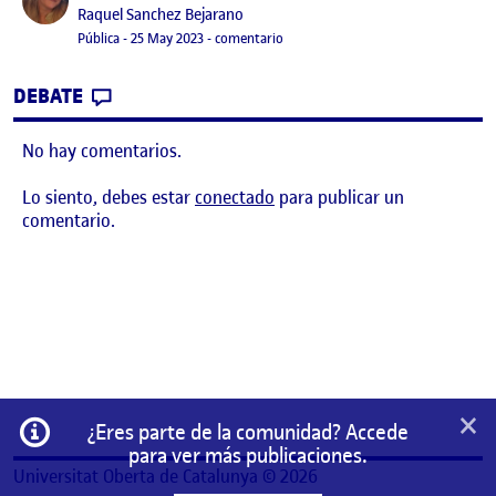
Publicado por
Raquel Sanchez Bejarano
Visibilidad:
Fecha de publicación
9 junio, 2023 5:35 pm
en PEC3. HOJA DE RUTA. DOSSIER
Pública
-
25 May 2023
-
comentario
CONTRIBUTION
0
EN PEC3. HOJA DE RUTA. DOSSIER
DEBATE
No hay comentarios.
Lo siento, debes estar
conectado
para publicar un
comentario.
×
Información
¿Eres parte de la comunidad? Accede
para ver más publicaciones.
Universitat Oberta de Catalunya © 2026