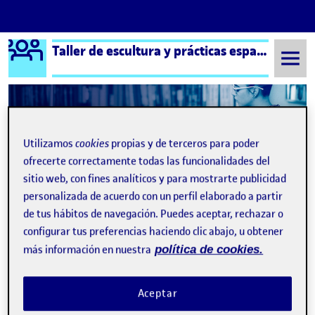
Logo Ágora
Taller de escultura y prácticas espaciales aula 2
Saltar al contenido
Semestre 20222 - Aula 2
25 Mayo, 2023
Utilizamos
cookies
propias y de terceros para poder
ofrecerte correctamente todas las funcionalidades del
25 Mayo, 2023
sitio web, con fines analíticos y para mostrarte publicidad
personalizada de acuerdo con un perfil elaborado a partir
de tus hábitos de navegación. Puedes aceptar, rechazar o
configurar tus preferencias haciendo clic abajo, u obtener
más información en nuestra
política de cookies.
Aceptar